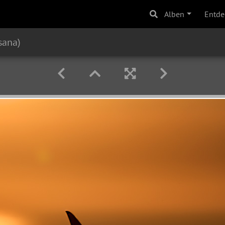
Alben
Entde
sana)