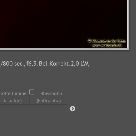
 sec., f6,3, Bel. Korrekt. 2,0 LW,