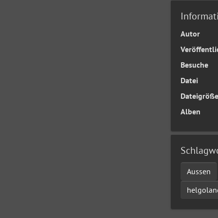
Informat
Autor
Veröffentl
Besuche
Datei
Dateigröß
Alben
Schlagw
Aussen
helgolan