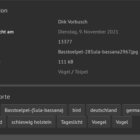
ion
Dirk Vorbusch
icht am
Dienstag, 9. November 2021
13377
Basstoelpel-28Sula-bassana2967.jpg
e
111 kB
Vögel
/
Tölpel
orte
Basstoelpel-(Sula-bassana)
bird
deutschland
germa
d
schleswig holstein
Tageslicht
Voegel
Vogel