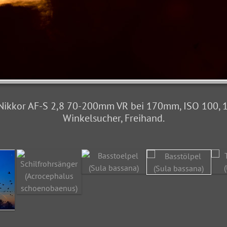
ikkor AF-S 2,8 70-200mm VR bei 170mm, ISO 100, 1/800
Winkelsucher, Freihand.