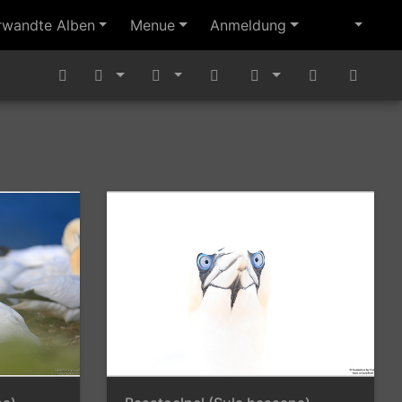
rwandte Alben
Menue
Anmeldung