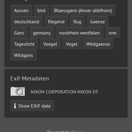
Aussen
bird
Blaessgans-(Anser-albifrons)
deutschland
fliegend
flug
Gaense
Gans
germany
nordrhein westfalen
nrw
Tageslicht
Voegel
Vogel
Wildgaense
Wildgans
Exif-Metadaten
NIKON CORPORATION NIKON D3
Show EXIF data
Powered by
Piwigo