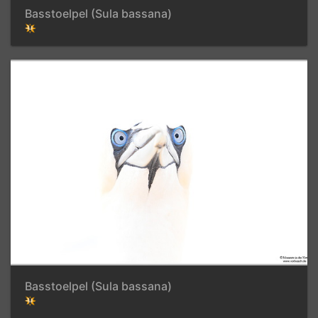
Basstoelpel (Sula bassana)
Basstoelpel (Sula bassana)