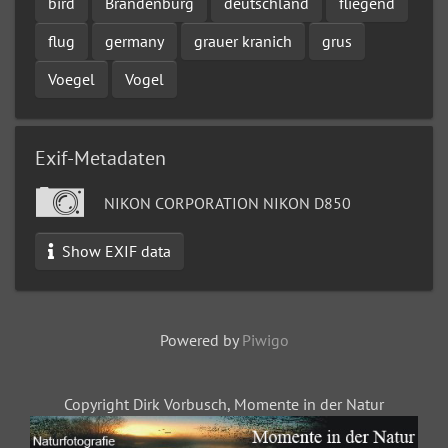
bird
Brandenburg
deutschland
fliegend
flug
germany
grauer kranich
grus
Voegel
Vogel
Exif-Metadaten
NIKON CORPORATION NIKON D850
Show EXIF data
Powered by
Piwigo
Copyright Dirk Vorbusch, Momente in der Natur