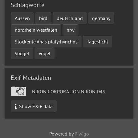
Schlagworte
Aussen
bird
deutschland
germany
nordrhein westfalen
nrw
Stockente Anas platyrhynchos
Tageslicht
Voegel
Vogel
Exif-Metadaten
NIKON CORPORATION NIKON D4S
Show EXIF data
Powered by
Piwigo