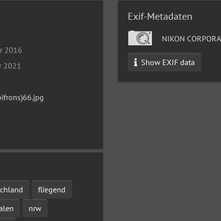
Exif-Metadaten
NIKON CORPORA
r 2016
Show EXIF data
r 2021
ifrons)66.jpg
schland
fliegend
alen
nrw