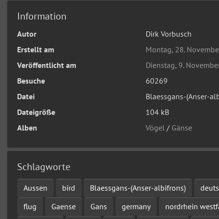
Information
Autor
Dirk Vorbusch
Erstellt am
Montag, 28. Novembe
Veröffentlicht am
Dienstag, 9. Novembe
Besuche
60269
Datei
Blaessgans-(Anser-alb
Dateigröße
104 kB
Alben
Vögel
/
Gänse
Schlagworte
Aussen
bird
Blaessgans-(Anser-albifrons)
deut
flug
Gaense
Gans
germany
nordrhein westf