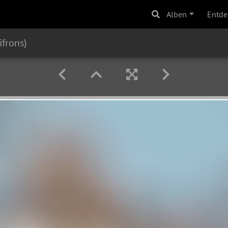
Alben
Entde
ifrons)