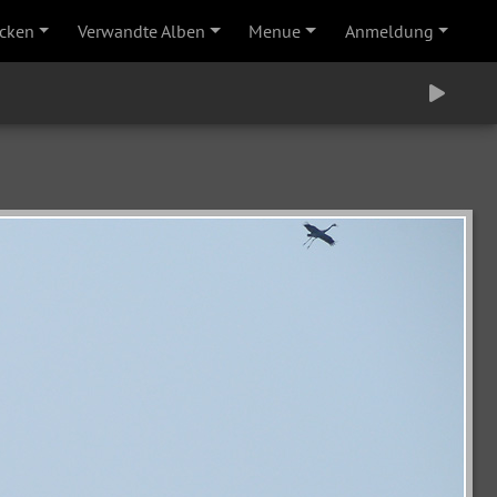
cken
Verwandte Alben
Menue
Anmeldung