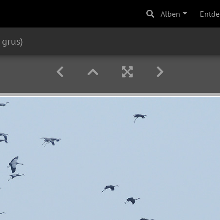
Alben
Entde
 grus)