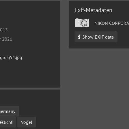
Exif-Metadaten
NIKON CORPORA
2013
Show EXIF data
r 2021
grus)54.jpg
germany
eslicht
Vogel