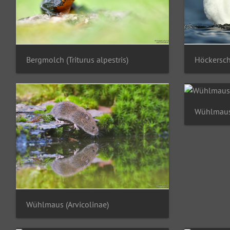
Bergmolch (Triturus alpestris)
Höckersch
Wühlmaus 
Wühlmaus (Arvicolinae)