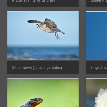
Grauer Kranich (Grus grus)
Grauer Kra
Silbermöwe (Larus argentatus)
Singschwa