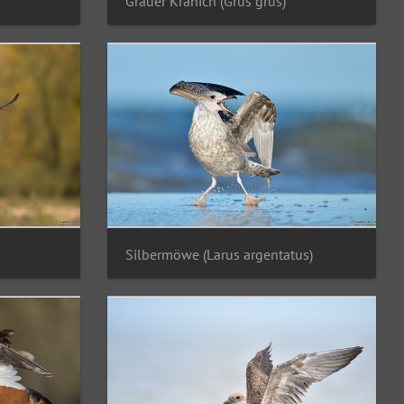
Grauer Kranich (Grus grus)
Silbermöwe (Larus argentatus)