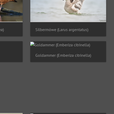
ea)
Silbermöwe (Larus argentatus)
Goldammer (Emberiza citrinella)