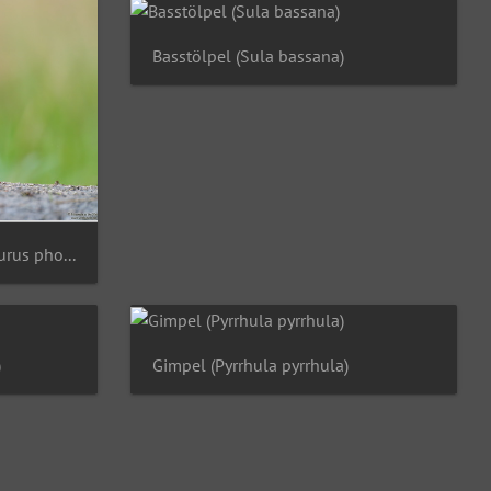
Basstölpel (Sula bassana)
Gartenrotschwanz (Phoenicurus phoenicurus)
)
Gimpel (Pyrrhula pyrrhula)