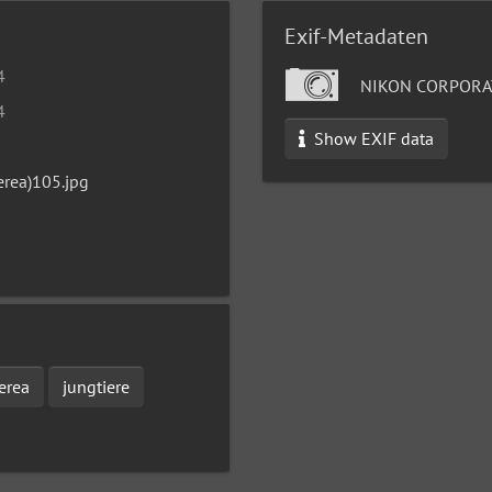
Exif-Metadaten
4
NIKON CORPORAT
4
Show EXIF data
erea)105.jpg
erea
jungtiere