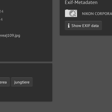
Exif-Metadaten
024
NIKON CORPORAT
24
Show EXIF data
erea)109.jpg
erea
jungtiere