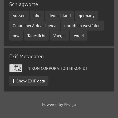
Schlagworte
Aussen
bird
deutschland
germany
Graureiher Ardea cinerea
nordrhein westfalen
nrw
Tageslicht
Voegel
Vogel
Exif-Metadaten
NIKON CORPORATION NIKON D3
Show EXIF data
Powered by
Piwigo