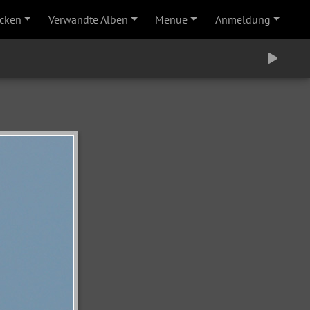
cken
Verwandte Alben
Menue
Anmeldung