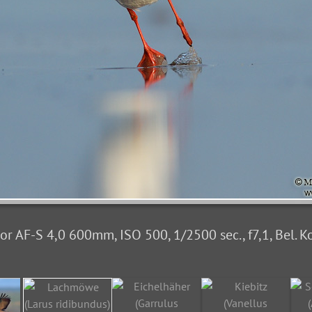
 AF-S 4,0 600mm, ISO 500, 1/2500 sec., f7,1, Bel. Ko