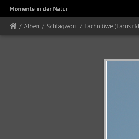
Momente in der Natur
Alben
Schlagwort
Lachmöwe (Larus ri