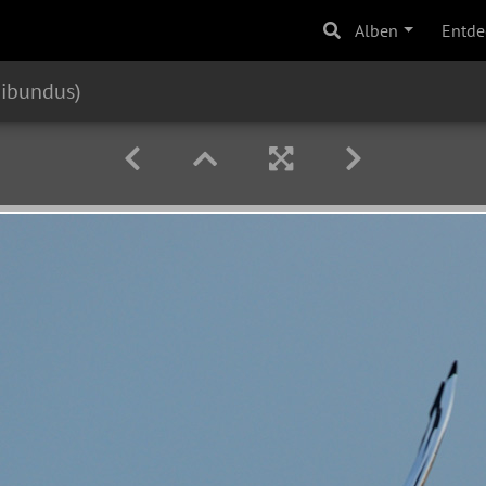
Alben
Entde
dibundus)