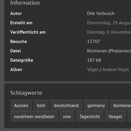
Information
Autor
Dirk Vorbusch
Erstellt am
Donnerstag, 29. Augu
Veröffentlicht am
Dienstag, 9. Novembe
Besuche
12707
Datei
Kormoran-(Phalacroco
Dateigröße
187 kB
Alben
Vögel
/
Andere Vögel
Schlagworte
Aussen
bird
deutschland
germany
Kormoran
nordrhein westfalen
nrw
Tageslicht
Voegel