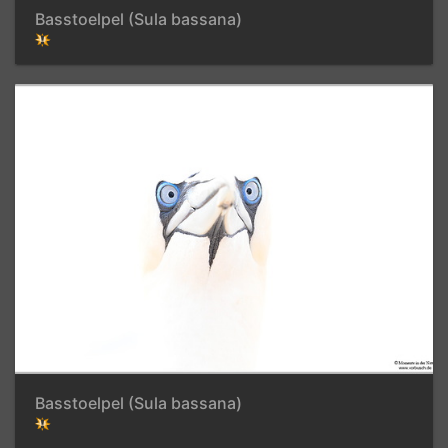
Basstoelpel (Sula bassana)
Basstoelpel (Sula bassana)