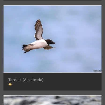
Tordalk (Alca torda)