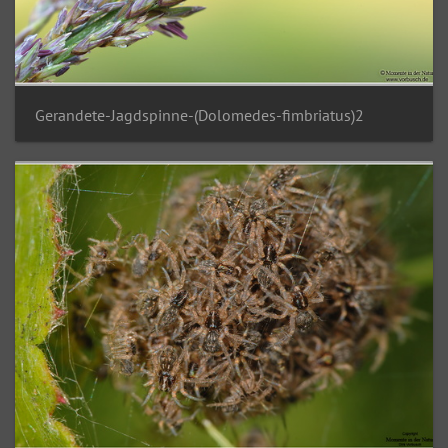
Gerandete-Jagdspinne-(Dolomedes-fimbriatus)2