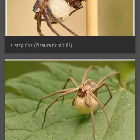
Listspinne (Pisaura mirabilis)