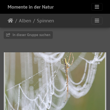
Momente in der Natur
Alben
Spinnen
In dieser Gruppe suchen