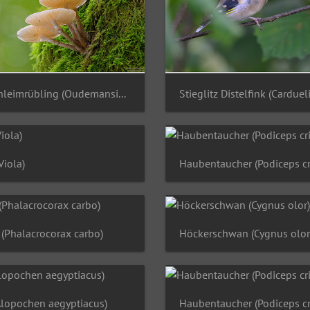
Buchenschleimrübling (Oudemansiella mucida)
Viola)
Haubentaucher (Podiceps cr
(Phalacrocorax carbo)
Höckerschwan (Cygnus olor
Alopochen aegyptiacus)
Haubentaucher (Podiceps cr