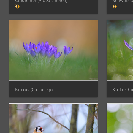
Graureiher (Ardea cinerea)
Schwarzke
Krokus (Crocus sp)
Krokus Cr