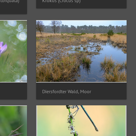
torquata)
Krokus (Crocus sp)
Diersfordter Wald, Moor