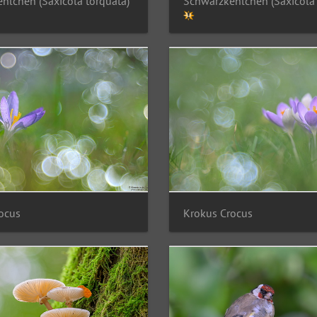
hlchen (Saxicola torquata)
Schwarzkehlchen (Saxicola 
ocus
Krokus Crocus