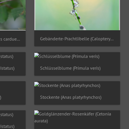
Gebänderte-Prachtlibelle (Calopteryx splendens)
Stieglitz Distelfink (Carduelis carduelis)
istatus)
Schlüsselblume (Primula veris)
)
Stockente (Anas platyrhynchos)
istatus)