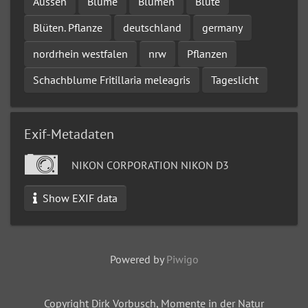
Aussen
Blume
Blumen
Blüte
Blüten. Pflanze
deutschland
germany
nordrhein westfalen
nrw
Pflanzen
Schachblume Fritillaria meleagris
Tageslicht
Exif-Metadaten
NIKON CORPORATION NIKON D3
Show EXIF data
Powered by
Piwigo
Copyright Dirk Vorbusch, Momente in der Natur