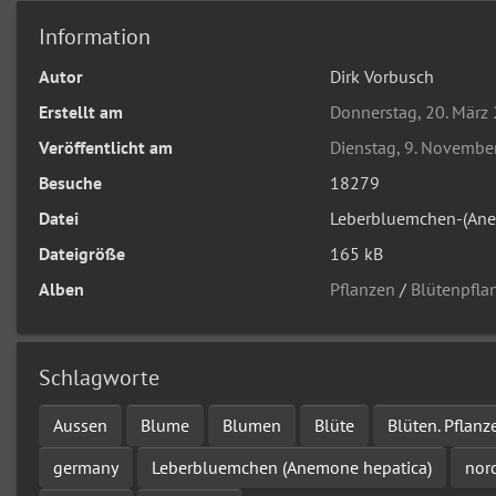
Information
Autor
Dirk Vorbusch
Erstellt am
Donnerstag, 20. März
Veröffentlicht am
Dienstag, 9. Novembe
Besuche
18279
Datei
Leberbluemchen-(Ane
Dateigröße
165 kB
Alben
Pflanzen
/
Blütenpfla
Schlagworte
Aussen
Blume
Blumen
Blüte
Blüten. Pflanz
germany
Leberbluemchen (Anemone hepatica)
nor