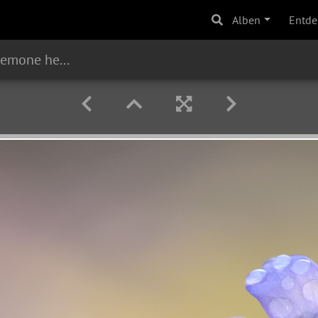
Alben
Entde
Leberbluemchen (Anemone hepatica)