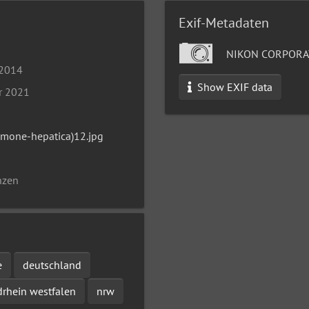
Exif-Metadaten
NIKON CORPORA
 2014
Show EXIF data
r 2021
mone-hepatica)12.jpg
nzen
e
deutschland
drhein westfalen
nrw