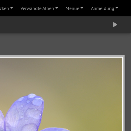
cken
Verwandte Alben
Menue
Anmeldung