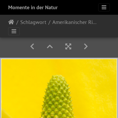
Momente in der Natur
Schlagwort
Amerikanischer Riesanaronstab (Lysichiton americanus)