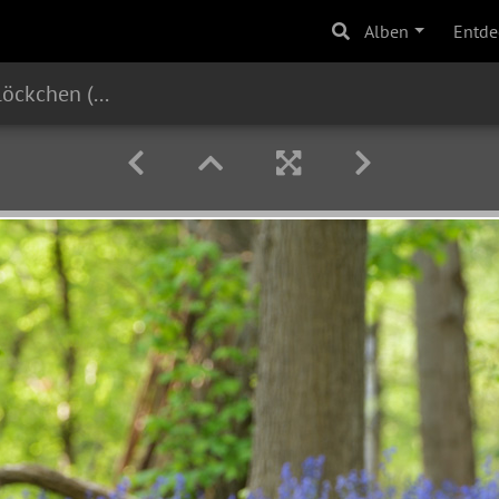
Alben
Entde
Atlantisches Hasenglöckchen (Hyacinthoides non-scripta)