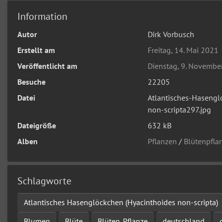
Information
Autor
Dirk Vorbusch
Erstellt am
Freitag, 14. Mai 2021
Veröffentlicht am
Dienstag, 9. Novembe
Besuche
22205
Datei
Atlantisches-Haseng
non-scripta297.jpg
Dateigröße
632 kB
Alben
Pflanzen
/
Blütenpfla
Schlagworte
Atlantisches Hasenglöckchen (Hyacinthoides non-scripta)
Blumen
Blüte
Blüten. Pflanze
deutschland