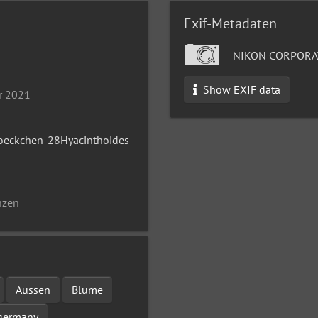
Exif-Metadaten
NIKON CORPORA
Show EXIF data
r 2021
loeckchen-28Hyacinthoides-
nzen
Aussen
Blume
germany