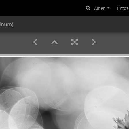
Alben
Entde
sinum)