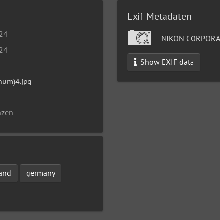
Exif-Metadaten
024
NIKON CORPORAT
024
Show EXIF data
inum)4.jpg
nzen
and
germany