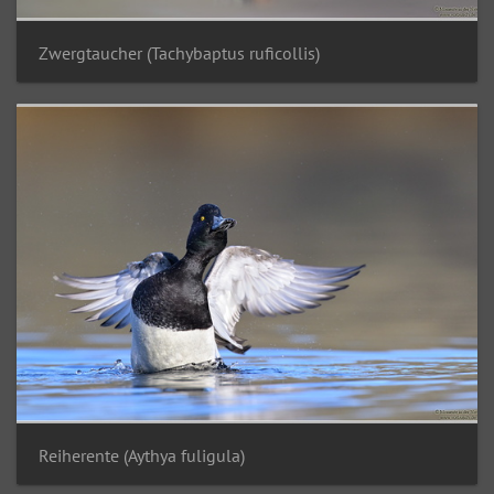
Zwergtaucher (Tachybaptus ruficollis)
Reiherente (Aythya fuligula)