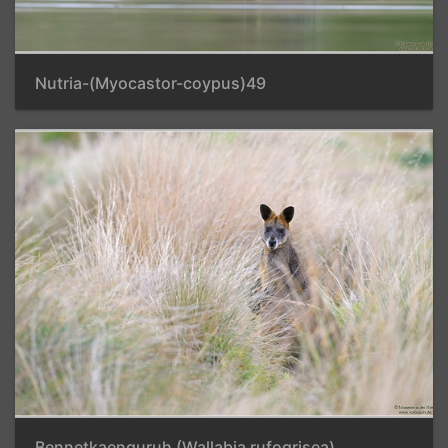
Nutria-(Myocastor-coypus)49
Bennetkaenguruh (Wallabia rufogrisea)