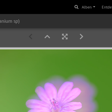
Alben
Entde
anium sp)