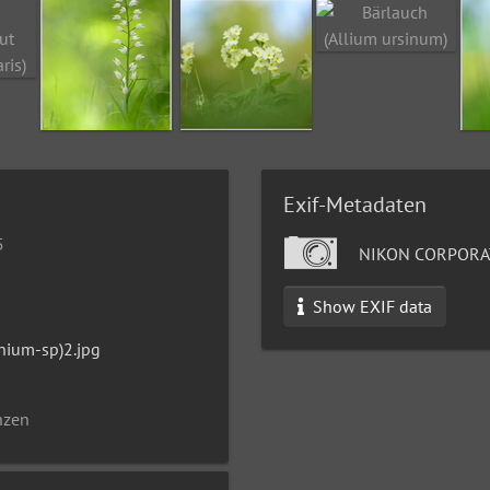
Exif-Metadaten
5
NIKON CORPORAT
Show EXIF data
nium-sp)2.jpg
nzen